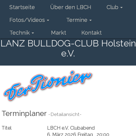
Startseite
Über den LBCH
Club
Fotos/Videos
Termine
Technik
Markt
Kontakt
LANZ BULLDOG-CLUB Holstein
e.V.
Terminplaner
-Detailansicht-
Titel
LBCH e.V. Clubabend
6. März 2026 Freitag 20:00