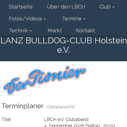
Startseite
Über den LBCH
Club
Fotos/Videos
Termine
Technik
Markt
Kontakt
LANZ BULLDOG-CLUB Holstein
e.V.
Terminplaner
-Detailansicht-
Titel
LBCH e.V. Clubabend
4. September 2026 Freitag 20:00