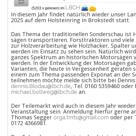
2025
LBCH
(
5203 x gelesen
) im
In diesem Jahr findet natürlich wieder unser L
2025 auf dem Holsteinring in Brokstedt statt.
Das Thema der traditionellen Sonderschau ist 
sägen transportieren. Forsttraktoren und viel
zur Holzverarbeitung wie Holzhacker, Spalter 
werden im Einsatz zu sehen sein. Natürlich wird
ganzes Spektrum an historischen Motorsägen v
werden. In der Entwicklung der Motorsägen gab 
Varianten, die heute in Vergessenheit geraten s
einem zum Thema passenden Exponat an der S
teilnehmen möchte melde sich bitte bei Dennis
, Tel. 0160 5359460 oder
dennis.Blodau@lbch.de
an.
michael.bollweg@lbch.de
Der Teilemarkt wird auch in diesem Jahr wieder 
Veranstaltung sein. Anmeldung hierfür gerne an
Thomas Segger
oder per 
orga.tmts@gmail.com
0172 4366981.