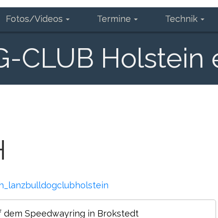
Fotos/Videos
Termine
Technik
CLUB Holstein e
H
h_lanzbulldogclubholstein
uf dem Speedwayring in Brokstedt