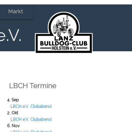
Markt
.V.
LBCH Termine
4. Sep
LBCH e.V. Clubabend
2. Okt
LBCH e.V. Clubabend
6. Nov