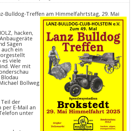
anz-Bulldog-Treffen am Himmelfahrtstag, 29. Mai
HOLZ, hacken,
e Anbaugeräte
und Sägen
 auch ein
orgestellt
es viele
ind. Wer mit
onderschau
 Blodau
 Michael Bollweg
Teil der
 per E-Mail an
Telefon unter