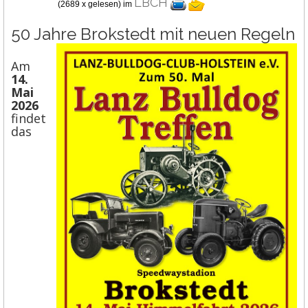
LBCH
(
2689 x gelesen
) im
50 Jahre Brokstedt mit neuen Regeln
Am
14.
Mai
2026
findet
das