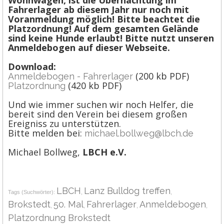
Wohnwagen, ist die Übernachtung im
Fahrerlager ab diesem Jahr nur noch mit
Voranmeldung möglich! Bitte beachtet die
Platzordnung! Auf dem gesamten Gelände
sind keine Hunde erlaubt! Bitte nutzt unseren
Anmeldebogen auf dieser Webseite.
Download:
(200 kb PDF)
Anmeldebogen - Fahrerlager
(420 kb PDF)
Platzordnung
Und wie immer suchen wir noch Helfer, die
bereit sind den Verein bei diesem großen
Ereigniss zu unterstützen.
Bitte melden bei:
michael.bollweg@lbch.de
Michael Bollweg,
LBCH e.V.
LBCH
Lanz Bulldog treffen
Tags (Suchwörter):
,
,
Brokstedt
50. Mal
Fahrerlager
Anmeldebogen
,
,
,
,
Platzordnung Brokstedt