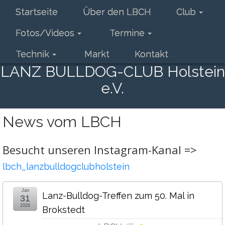
Startseite
Über den LBCH
Club
Fotos/Videos
Termine
Technik
Markt
Kontakt
LANZ BULLDOG-CLUB Holstein
e.V.
News vom LBCH
Besucht unseren Instagram-Kanal =>
lbch_lanzbulldogclubholstein
Jan
Lanz-Bulldog-Treffen zum 50. Mal in
31
2026
Brokstedt